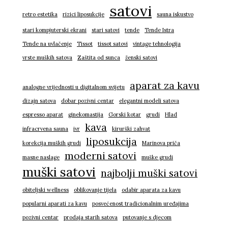
satovi
retro estetika
rizici liposukcije
sauna iskustvo
stari kompjuterski ekrani
stari satovi
tende
Tende Istra
Tende na uvlačenje
Tissot
tissot satovi
vintage tehnologija
vrste muških satova
Zaštita od sunca
ženski satovi
aparat za kavu
analogne vrijednosti u digitalnom svijetu
dizajn satova
dobar pozivni centar
elegantni modeli satova
espresso aparat
ginekomastija
Gorski kotar
grudi
Hlad
kava
infracrvena sauna
ivr
kirurški zahvat
liposukcija
korekcija muških grudi
Marinova priča
moderni satovi
masne naslage
muške grudi
muški satovi
najbolji muški satovi
obiteljski wellness
oblikovanje tijela
odabir aparata za kavu
popularni aparati za kavu
posvećenost tradicionalnim uređajima
pozivni centar
prodaja starih satova
putovanje s djecom