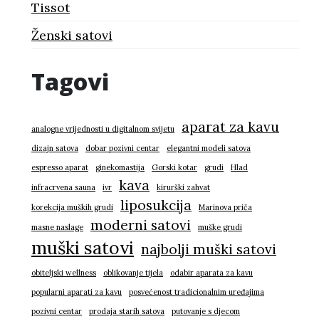
Tissot
Ženski satovi
Tagovi
aparat za kavu
analogne vrijednosti u digitalnom svijetu
dizajn satova
dobar pozivni centar
elegantni modeli satova
espresso aparat
ginekomastija
Gorski kotar
grudi
Hlad
kava
infracrvena sauna
ivr
kirurški zahvat
liposukcija
korekcija muških grudi
Marinova priča
moderni satovi
masne naslage
muške grudi
muški satovi
najbolji muški satovi
obiteljski wellness
oblikovanje tijela
odabir aparata za kavu
popularni aparati za kavu
posvećenost tradicionalnim uređajima
pozivni centar
prodaja starih satova
putovanje s djecom