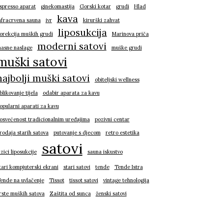
spresso aparat
ginekomastija
Gorski kotar
grudi
Hlad
kava
nfracrvena sauna
ivr
kirurški zahvat
liposukcija
orekcija muških grudi
Marinova priča
moderni satovi
asne naslage
muške grudi
muški satovi
najbolji muški satovi
obiteljski wellness
blikovanje tijela
odabir aparata za kavu
opularni aparati za kavu
osvećenost tradicionalnim uređajima
pozivni centar
rodaja starih satova
putovanje s djecom
retro estetika
satovi
izici liposukcije
sauna iskustvo
tari kompjuterski ekrani
stari satovi
tende
Tende Istra
ende na uvlačenje
Tissot
tissot satovi
vintage tehnologija
rste muških satova
Zaštita od sunca
ženski satovi