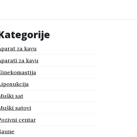
Kategorije
Aparat za kavu
Aparati za kavu
Ginekomastija
Liposukcija
Muški sat
Muški satovi
Pozivni centar
Saune