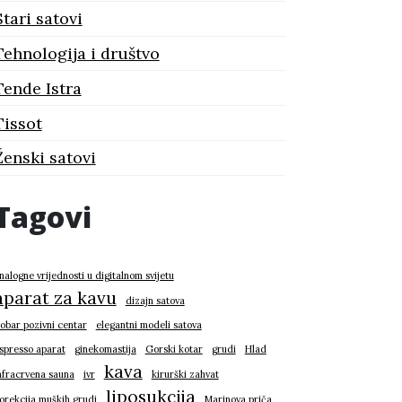
Stari satovi
Tehnologija i društvo
Tende Istra
Tissot
Ženski satovi
Tagovi
nalogne vrijednosti u digitalnom svijetu
aparat za kavu
dizajn satova
obar pozivni centar
elegantni modeli satova
spresso aparat
ginekomastija
Gorski kotar
grudi
Hlad
kava
nfracrvena sauna
ivr
kirurški zahvat
liposukcija
orekcija muških grudi
Marinova priča