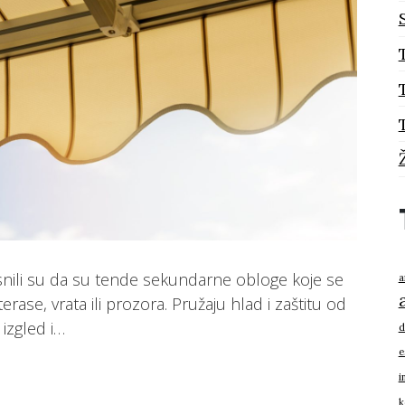
asnili su da su tende sekundarne obloge koje se
a
erase, vrata ili prozora. Pružaju hlad i zaštitu od
 izgled i…
d
e
i
k