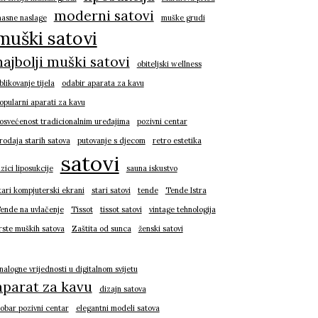
moderni satovi
asne naslage
muške grudi
muški satovi
najbolji muški satovi
obiteljski wellness
blikovanje tijela
odabir aparata za kavu
opularni aparati za kavu
osvećenost tradicionalnim uređajima
pozivni centar
rodaja starih satova
putovanje s djecom
retro estetika
satovi
izici liposukcije
sauna iskustvo
tari kompjuterski ekrani
stari satovi
tende
Tende Istra
ende na uvlačenje
Tissot
tissot satovi
vintage tehnologija
rste muških satova
Zaštita od sunca
ženski satovi
nalogne vrijednosti u digitalnom svijetu
aparat za kavu
dizajn satova
obar pozivni centar
elegantni modeli satova