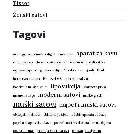
Tissot
Ženski satovi
Tagovi
aparat za kavu
analogne vrijednosti u digitalnom svijetu
dizajn satova
dobar pozivni centar
elegantni modeli satova
espresso aparat
ginekomastija
Gorski kotar
grudi
Hlad
kava
infracrvena sauna
ivr
kirurški zahvat
liposukcija
korekcija muških grudi
Marinova priča
moderni satovi
masne naslage
muške grudi
muški satovi
najbolji muški satovi
obiteljski wellness
oblikovanje tijela
odabir aparata za kavu
popularni aparati za kavu
posvećenost tradicionalnim uređajima
pozivni centar
prodaja starih satova
putovanje s djecom