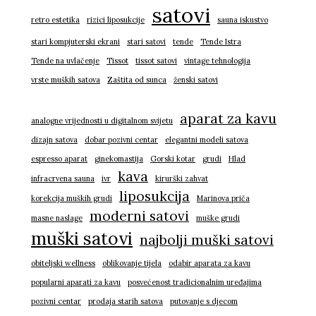
satovi
retro estetika
rizici liposukcije
sauna iskustvo
stari kompjuterski ekrani
stari satovi
tende
Tende Istra
Tende na uvlačenje
Tissot
tissot satovi
vintage tehnologija
vrste muških satova
Zaštita od sunca
ženski satovi
aparat za kavu
analogne vrijednosti u digitalnom svijetu
dizajn satova
dobar pozivni centar
elegantni modeli satova
espresso aparat
ginekomastija
Gorski kotar
grudi
Hlad
kava
infracrvena sauna
ivr
kirurški zahvat
liposukcija
korekcija muških grudi
Marinova priča
moderni satovi
masne naslage
muške grudi
muški satovi
najbolji muški satovi
obiteljski wellness
oblikovanje tijela
odabir aparata za kavu
popularni aparati za kavu
posvećenost tradicionalnim uređajima
pozivni centar
prodaja starih satova
putovanje s djecom